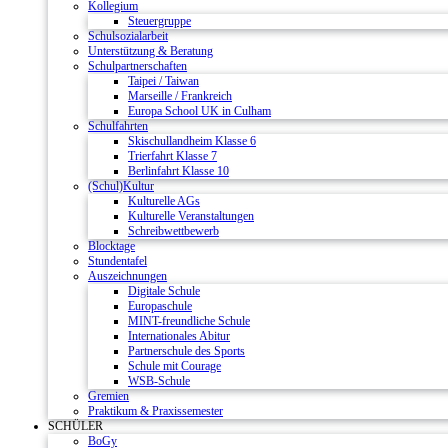
Kollegium
Steuergruppe
Schulsozialarbeit
Unterstützung & Beratung
Schulpartnerschaften
Taipei / Taiwan
Marseille / Frankreich
Europa School UK in Culham
Schulfahrten
Skischullandheim Klasse 6
Trierfahrt Klasse 7
Berlinfahrt Klasse 10
(Schul)Kultur
Kulturelle AGs
Kulturelle Veranstaltungen
Schreibwettbewerb
Blocktage
Stundentafel
Auszeichnungen
Digitale Schule
Europaschule
MINT-freundliche Schule
Internationales Abitur
Partnerschule des Sports
Schule mit Courage
WSB-Schule
Gremien
Praktikum & Praxissemester
SCHÜLER
BoGy