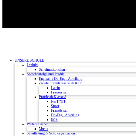
UNSERE SCHULE
Leitbild
Schulmaskottchen
Sprachenfolge und Profile
Englisch / Dt.-Engl. Abteilung
Zweite Fremdsprache ab Kl. 6
Latein
Französisch
Profile ab Klasse 8
NwT/NIT
Sport
Französisch
Dt.-Engl. Abteilung
IMP
Weitere Fächer
Musik
Schulleitung & Schulorganisation