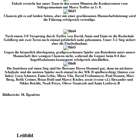
Eiskalt erwischt hat unser Team in den ersten Minuten die Konkurrenten vom
Stiftsgymnasium mit Marcs Treffer zu 1: 0.
Chancen gib es auf beiden Seiten, aber mit einer geschlossenen Mannschaftsleistung wird
die Führung erfolgreich verteidigt.
Nach einem 3:0 Vorsprung durch Treffer von David, Amin und Emin ist die Realschule
Goldberg mit zwei Toren noch einmal gefährlich nahe gekommen. Unser 3:2 Sieg sichert
aber die Finalteilnahme.
Gegen die körperlich überlegenen, großgewachsenen Spieler aus Rutesheim nutzt unsere
Mannschaft ihre wenigen Chancen nicht, während die Gegner beim 0:4 ihre
Angriffsaktionen konsequent erfolgreich abschließen.
Die Ausichten auf einen Sieg sind für Betreuer Herrn Hommel gut, denn im nächsten
Schuljahr sind die meisten Spieler noch einmal in der WK II spielberechtigt (hinten von
links): Leon Schuster, Emin Grbic, Mirza Vila, David Frohnmayer, Paul Hansen, Marc
Boog, Refik Cetiner, Brian Hold und Marco Kitzler, sowie (vorne v.l.) Alexander und
Niklas Reichle, Noah Petyo, Oliver Staniczek und Amin Latifovic.B
Bildbericht: M. Ilgenfritz
Leitbild