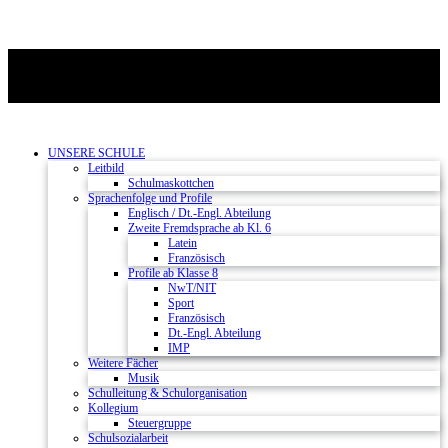
UNSERE SCHULE
Leitbild
Schulmaskottchen
Sprachenfolge und Profile
Englisch / Dt.-Engl. Abteilung
Zweite Fremdsprache ab Kl. 6
Latein
Französisch
Profile ab Klasse 8
NwT/NIT
Sport
Französisch
Dt.-Engl. Abteilung
IMP
Weitere Fächer
Musik
Schulleitung & Schulorganisation
Kollegium
Steuergruppe
Schulsozialarbeit