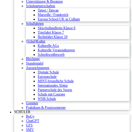
Unterstützung & Beratung
Schulpartnerschaften
Taipei / Taiwan
Marseille / Frankreich
Europa School UK in Culham
Schulfahrten
Skischullandheim Klasse 6
Trierfahrt Klasse 7
Berlinfahrt Klasse 10
(Schul)Kultur
Kulturelle AGs
Kulturelle Veranstaltungen
Schreibwettbewerb
Blocktage
Stundentafel
Auszeichnungen
Digitale Schule
Europaschule
MINT-freundliche Schule
Internationales Abitur
Partnerschule des Sports
Schule mit Courage
WSB-Schule
Gremien
Praktikum & Praxissemester
SCHÜLER
BoGy
ChatGPT
GFS
SMV