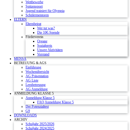
Wettbewerbe
Spitzensport
Jugend trainiert für Olympia
Schülermentoren
ELTERN
Elternbeirat
Wer tut was?
Die 10€-Spende
Förderverein
Organe
Sozialpreis
Unsere Aktivitäten
Vorstand
MENSA
BETREUUNG & AGS
Einführung
Wochenübersicht
AG Präsentation
AG Liste
Lernbetreuung
AG Anmeldung
ANMELDUNG KLASSE 5
Anmeldung Klasse 5
FAQ Anmeldung Klasse 5
Der Potenzialtest
G9
DOWNLOADS
ARCHIV
Schuljahr 2025/2026
Schuljahr 2024/2025