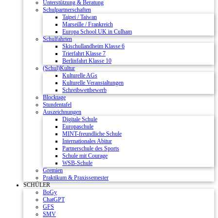
Unterstützung & Beratung
Schulpartnerschaften
Taipei / Taiwan
Marseille / Frankreich
Europa School UK in Culham
Schulfahrten
Skischullandheim Klasse 6
Trierfahrt Klasse 7
Berlinfahrt Klasse 10
(Schul)Kultur
Kulturelle AGs
Kulturelle Veranstaltungen
Schreibwettbewerb
Blocktage
Stundentafel
Auszeichnungen
Digitale Schule
Europaschule
MINT-freundliche Schule
Internationales Abitur
Partnerschule des Sports
Schule mit Courage
WSB-Schule
Gremien
Praktikum & Praxissemester
SCHÜLER
BoGy
ChatGPT
GFS
SMV