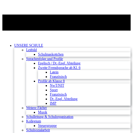
UNSERE SCHULE
Leitbild
Schulmaskottchen
Sprachenfolge und Profile
Englisch / Dt.-Engl. Abteilung
Zweite Fremdsprache ab Kl. 6
Latein
Französisch
Profile ab Klasse 8
NwT/NIT
Sport
Französisch
Dt.-Engl. Abteilung
IMP
Weitere Fächer
Musik
Schulleitung & Schulorganisation
Kollegium
Steuergruppe
Schulsozialarbeit