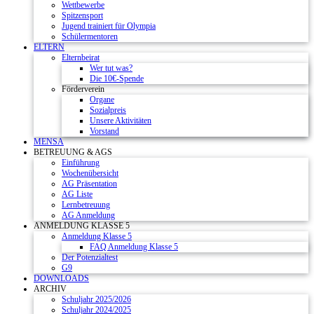
Wettbewerbe
Spitzensport
Jugend trainiert für Olympia
Schülermentoren
ELTERN
Elternbeirat
Wer tut was?
Die 10€-Spende
Förderverein
Organe
Sozialpreis
Unsere Aktivitäten
Vorstand
MENSA
BETREUUNG & AGS
Einführung
Wochenübersicht
AG Präsentation
AG Liste
Lernbetreuung
AG Anmeldung
ANMELDUNG KLASSE 5
Anmeldung Klasse 5
FAQ Anmeldung Klasse 5
Der Potenzialtest
G9
DOWNLOADS
ARCHIV
Schuljahr 2025/2026
Schuljahr 2024/2025