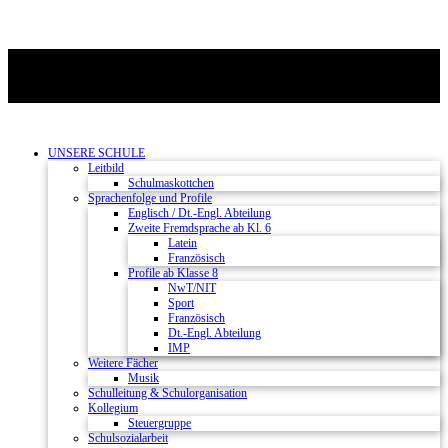
UNSERE SCHULE
Leitbild
Schulmaskottchen
Sprachenfolge und Profile
Englisch / Dt.-Engl. Abteilung
Zweite Fremdsprache ab Kl. 6
Latein
Französisch
Profile ab Klasse 8
NwT/NIT
Sport
Französisch
Dt.-Engl. Abteilung
IMP
Weitere Fächer
Musik
Schulleitung & Schulorganisation
Kollegium
Steuergruppe
Schulsozialarbeit