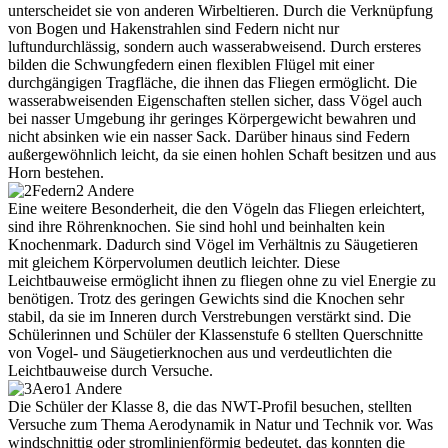
unterscheidet sie von anderen Wirbeltieren. Durch die Verknüpfung
von Bogen und Hakenstrahlen sind Federn nicht nur
luftundurchlässig, sondern auch wasserabweisend. Durch ersteres
bilden die Schwungfedern einen flexiblen Flügel mit einer
durchgängigen Tragfläche, die ihnen das Fliegen ermöglicht. Die
wasserabweisenden Eigenschaften stellen sicher, dass Vögel auch
bei nasser Umgebung ihr geringes Körpergewicht bewahren und
nicht absinken wie ein nasser Sack. Darüber hinaus sind Federn
außergewöhnlich leicht, da sie einen hohlen Schaft besitzen und aus
Horn bestehen.
Eine weitere Besonderheit, die den Vögeln das Fliegen erleichtert,
sind ihre Röhrenknochen. Sie sind hohl und beinhalten kein
Knochenmark. Dadurch sind Vögel im Verhältnis zu Säugetieren
mit gleichem Körpervolumen deutlich leichter. Diese
Leichtbauweise ermöglicht ihnen zu fliegen ohne zu viel Energie zu
benötigen. Trotz des geringen Gewichts sind die Knochen sehr
stabil, da sie im Inneren durch Verstrebungen verstärkt sind. Die
Schülerinnen und Schüler der Klassenstufe 6 stellten Querschnitte
von Vogel- und Säugetierknochen aus und verdeutlichten die
Leichtbauweise durch Versuche.
Die Schüler der Klasse 8, die das NWT-Profil besuchen, stellten
Versuche zum Thema Aerodynamik in Natur und Technik vor. Was
windschnittig oder stromlinienförmig bedeutet, das konnten die