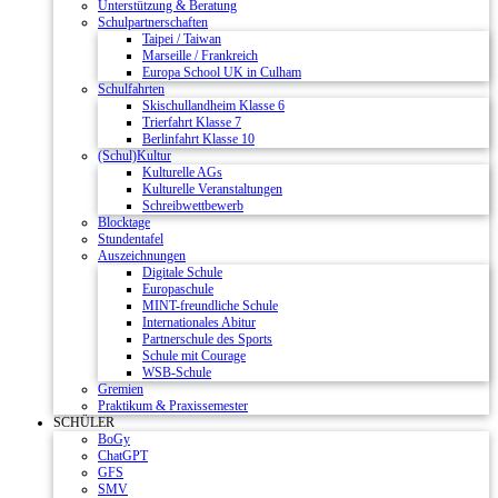
Unterstützung & Beratung
Schulpartnerschaften
Taipei / Taiwan
Marseille / Frankreich
Europa School UK in Culham
Schulfahrten
Skischullandheim Klasse 6
Trierfahrt Klasse 7
Berlinfahrt Klasse 10
(Schul)Kultur
Kulturelle AGs
Kulturelle Veranstaltungen
Schreibwettbewerb
Blocktage
Stundentafel
Auszeichnungen
Digitale Schule
Europaschule
MINT-freundliche Schule
Internationales Abitur
Partnerschule des Sports
Schule mit Courage
WSB-Schule
Gremien
Praktikum & Praxissemester
SCHÜLER
BoGy
ChatGPT
GFS
SMV