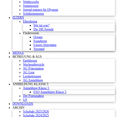
Wettbewerbe
Spitzensport
Jugend trainiert für Olympia
Schülermentoren
ELTERN
Elternbeirat
Wer tut was?
Die 10€-Spende
Förderverein
Organe
Sozialpreis
Unsere Aktivitäten
Vorstand
MENSA
BETREUUNG & AGS
Einführung
Wochenübersicht
AG Präsentation
AG Liste
Lernbetreuung
AG Anmeldung
ANMELDUNG KLASSE 5
Anmeldung Klasse 5
FAQ Anmeldung Klasse 5
Der Potenzialtest
G9
DOWNLOADS
ARCHIV
Schuljahr 2025/2026
Schuljahr 2024/2025