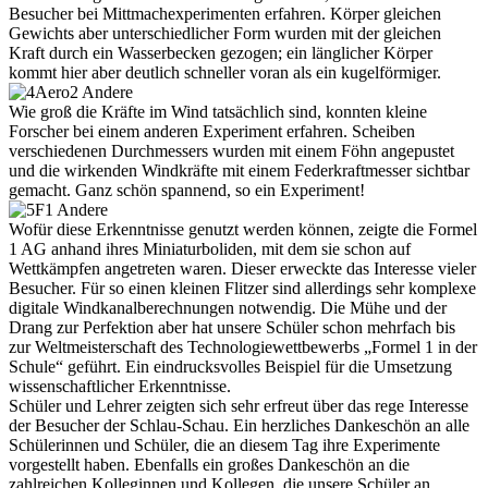
Besucher bei Mittmachexperimenten erfahren. Körper gleichen
Gewichts aber unterschiedlicher Form wurden mit der gleichen
Kraft durch ein Wasserbecken gezogen; ein länglicher Körper
kommt hier aber deutlich schneller voran als ein kugelförmiger.
Wie groß die Kräfte im Wind tatsächlich sind, konnten kleine
Forscher bei einem anderen Experiment erfahren. Scheiben
verschiedenen Durchmessers wurden mit einem Föhn angepustet
und die wirkenden Windkräfte mit einem Federkraftmesser sichtbar
gemacht. Ganz schön spannend, so ein Experiment!
Wofür diese Erkenntnisse genutzt werden können, zeigte die Formel
1 AG anhand ihres Miniaturboliden, mit dem sie schon auf
Wettkämpfen angetreten waren. Dieser erweckte das Interesse vieler
Besucher. Für so einen kleinen Flitzer sind allerdings sehr komplexe
digitale Windkanalberechnungen notwendig. Die Mühe und der
Drang zur Perfektion aber hat unsere Schüler schon mehrfach bis
zur Weltmeisterschaft des Technologiewettbewerbs „Formel 1 in der
Schule“ geführt. Ein eindrucksvolles Beispiel für die Umsetzung
wissenschaftlicher Erkenntnisse.
Schüler und Lehrer zeigten sich sehr erfreut über das rege Interesse
der Besucher der Schlau-Schau. Ein herzliches Dankeschön an alle
Schülerinnen und Schüler, die an diesem Tag ihre Experimente
vorgestellt haben. Ebenfalls ein großes Dankeschön an die
zahlreichen Kolleginnen und Kollegen, die unsere Schüler an