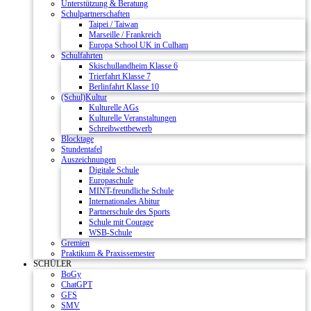
Unterstützung & Beratung
Schulpartnerschaften
Taipei / Taiwan
Marseille / Frankreich
Europa School UK in Culham
Schulfahrten
Skischullandheim Klasse 6
Trierfahrt Klasse 7
Berlinfahrt Klasse 10
(Schul)Kultur
Kulturelle AGs
Kulturelle Veranstaltungen
Schreibwettbewerb
Blocktage
Stundentafel
Auszeichnungen
Digitale Schule
Europaschule
MINT-freundliche Schule
Internationales Abitur
Partnerschule des Sports
Schule mit Courage
WSB-Schule
Gremien
Praktikum & Praxissemester
SCHÜLER
BoGy
ChatGPT
GFS
SMV