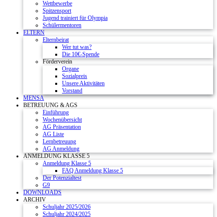
Wettbewerbe
Spitzensport
Jugend trainiert für Olympia
Schülermentoren
ELTERN
Elternbeirat
Wer tut was?
Die 10€-Spende
Förderverein
Organe
Sozialpreis
Unsere Aktivitäten
Vorstand
MENSA
BETREUUNG & AGS
Einführung
Wochenübersicht
AG Präsentation
AG Liste
Lernbetreuung
AG Anmeldung
ANMELDUNG KLASSE 5
Anmeldung Klasse 5
FAQ Anmeldung Klasse 5
Der Potenzialtest
G9
DOWNLOADS
ARCHIV
Schuljahr 2025/2026
Schuljahr 2024/2025