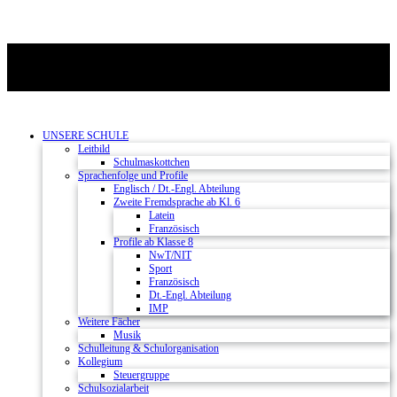
UNSERE SCHULE
Leitbild
Schulmaskottchen
Sprachenfolge und Profile
Englisch / Dt.-Engl. Abteilung
Zweite Fremdsprache ab Kl. 6
Latein
Französisch
Profile ab Klasse 8
NwT/NIT
Sport
Französisch
Dt.-Engl. Abteilung
IMP
Weitere Fächer
Musik
Schulleitung & Schulorganisation
Kollegium
Steuergruppe
Schulsozialarbeit