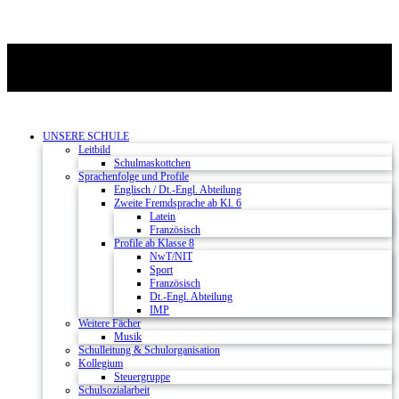
UNSERE SCHULE
Leitbild
Schulmaskottchen
Sprachenfolge und Profile
Englisch / Dt.-Engl. Abteilung
Zweite Fremdsprache ab Kl. 6
Latein
Französisch
Profile ab Klasse 8
NwT/NIT
Sport
Französisch
Dt.-Engl. Abteilung
IMP
Weitere Fächer
Musik
Schulleitung & Schulorganisation
Kollegium
Steuergruppe
Schulsozialarbeit