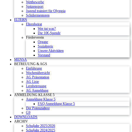
Wettbewerbe
Spitzensport
Jugend trainiert für Olympia
Schülermentoren
ELTERN
Elternbeirat
Wer tut was?
Die 10€-Spende
Förderverein
Organe
Sozialpreis
Unsere Aktivitäten
Vorstand
MENSA
BETREUUNG & AGS
Einführung
Wochenübersicht
AG Präsentation
AG Liste
Lernbetreuung
AG Anmeldung
ANMELDUNG KLASSE 5
Anmeldung Klasse 5
FAQ Anmeldung Klasse 5
Der Potenzialtest
G9
DOWNLOADS
ARCHIV
Schuljahr 2025/2026
Schuljahr 2024/2025