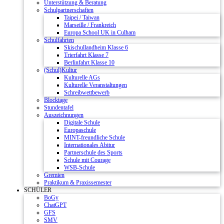
Unterstützung & Beratung
Schulpartnerschaften
Taipei / Taiwan
Marseille / Frankreich
Europa School UK in Culham
Schulfahrten
Skischullandheim Klasse 6
Trierfahrt Klasse 7
Berlinfahrt Klasse 10
(Schul)Kultur
Kulturelle AGs
Kulturelle Veranstaltungen
Schreibwettbewerb
Blocktage
Stundentafel
Auszeichnungen
Digitale Schule
Europaschule
MINT-freundliche Schule
Internationales Abitur
Partnerschule des Sports
Schule mit Courage
WSB-Schule
Gremien
Praktikum & Praxissemester
SCHÜLER
BoGy
ChatGPT
GFS
SMV