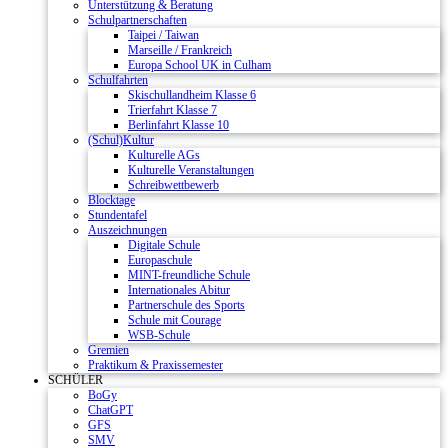
Unterstützung & Beratung
Schulpartnerschaften
Taipei / Taiwan
Marseille / Frankreich
Europa School UK in Culham
Schulfahrten
Skischullandheim Klasse 6
Trierfahrt Klasse 7
Berlinfahrt Klasse 10
(Schul)Kultur
Kulturelle AGs
Kulturelle Veranstaltungen
Schreibwettbewerb
Blocktage
Stundentafel
Auszeichnungen
Digitale Schule
Europaschule
MINT-freundliche Schule
Internationales Abitur
Partnerschule des Sports
Schule mit Courage
WSB-Schule
Gremien
Praktikum & Praxissemester
SCHÜLER
BoGy
ChatGPT
GFS
SMV