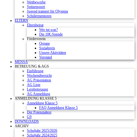
Wettbewerbe
Spitzensport
Jugend trainiert für Olympia
Schülermentoren
ELTERN
Elternbeirat
Wer tut was?
Die 10€-Spende
Förderverein
Organe
Sozialpreis
Unsere Aktivitäten
Vorstand
MENSA
BETREUUNG & AGS
Einführung
Wochenübersicht
AG Präsentation
AG Liste
Lernbetreuung
AG Anmeldung
ANMELDUNG KLASSE 5
Anmeldung Klasse 5
FAQ Anmeldung Klasse 5
Der Potenzialtest
G9
DOWNLOADS
ARCHIV
Schuljahr 2025/2026
Schuljahr 2024/2025