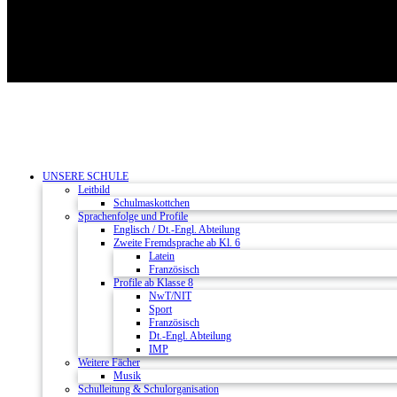
UNSERE SCHULE
Leitbild
Schulmaskottchen
Sprachenfolge und Profile
Englisch / Dt.-Engl. Abteilung
Zweite Fremdsprache ab Kl. 6
Latein
Französisch
Profile ab Klasse 8
NwT/NIT
Sport
Französisch
Dt.-Engl. Abteilung
IMP
Weitere Fächer
Musik
Schulleitung & Schulorganisation