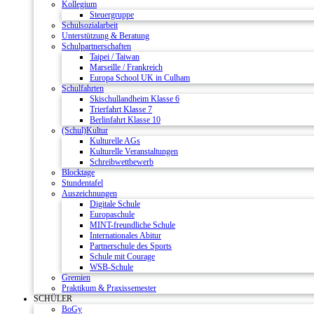
Kollegium
Steuergruppe
Schulsozialarbeit
Unterstützung & Beratung
Schulpartnerschaften
Taipei / Taiwan
Marseille / Frankreich
Europa School UK in Culham
Schulfahrten
Skischullandheim Klasse 6
Trierfahrt Klasse 7
Berlinfahrt Klasse 10
(Schul)Kultur
Kulturelle AGs
Kulturelle Veranstaltungen
Schreibwettbewerb
Blocktage
Stundentafel
Auszeichnungen
Digitale Schule
Europaschule
MINT-freundliche Schule
Internationales Abitur
Partnerschule des Sports
Schule mit Courage
WSB-Schule
Gremien
Praktikum & Praxissemester
SCHÜLER
BoGy