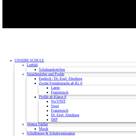
UNSERE SCHULE
Leitbild
Schulmaskottchen
Sprachenfolge und Profile
Englisch / Dt.-Engl. Abteilung
Zweite Fremdsprache ab Kl. 6
Latein
Französisch
Profile ab Klasse 8
NwT/NIT
Sport
Französisch
Dt.-Engl. Abteilung
IMP
Weitere Fächer
Musik
Schulleitung & Schulorganisation