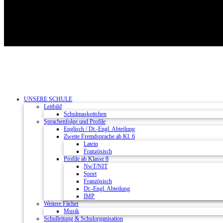
UNSERE SCHULE
Leitbild
Schulmaskottchen
Sprachenfolge und Profile
Englisch / Dt.-Engl. Abteilung
Zweite Fremdsprache ab Kl. 6
Latein
Französisch
Profile ab Klasse 8
NwT/NIT
Sport
Französisch
Dt.-Engl. Abteilung
IMP
Weitere Fächer
Musik
Schulleitung & Schulorganisation