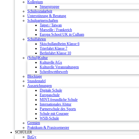
Kollegium
Steuergruppe
Schulsozialarbeit
Unterstützung & Beratung
Schulpartnerschaften
Taipei / Taiwan
Marseille / Frankreich
Europa School UK in Culham
Schulfahrten
Skischullandheim Klasse 6
Trierfahrt Klasse 7
Berlinfahrt Klasse 10
(Schul)Kultur
Kulturelle AGs
Kulturelle Veranstaltungen
Schreibwettbewerb
Blocktage
Stundentafel
Auszeichnungen
Digitale Schule
Europaschule
MINT-freundliche Schule
Internationales Abitur
Partnerschule des Sports
Schule mit Courage
WSB-Schule
Gremien
Praktikum & Praxissemester
SCHÜLER
BoGy