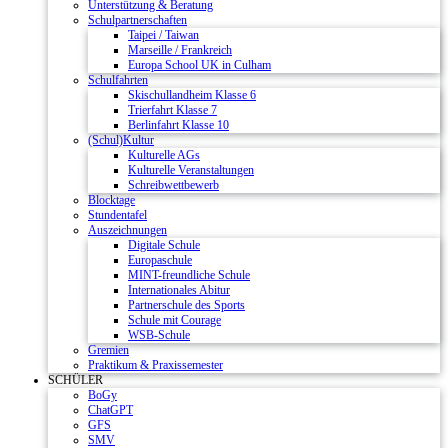
Unterstützung & Beratung
Schulpartnerschaften
Taipei / Taiwan
Marseille / Frankreich
Europa School UK in Culham
Schulfahrten
Skischullandheim Klasse 6
Trierfahrt Klasse 7
Berlinfahrt Klasse 10
(Schul)Kultur
Kulturelle AGs
Kulturelle Veranstaltungen
Schreibwettbewerb
Blocktage
Stundentafel
Auszeichnungen
Digitale Schule
Europaschule
MINT-freundliche Schule
Internationales Abitur
Partnerschule des Sports
Schule mit Courage
WSB-Schule
Gremien
Praktikum & Praxissemester
SCHÜLER
BoGy
ChatGPT
GFS
SMV