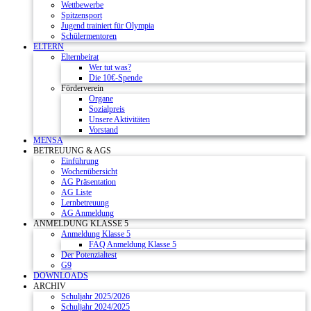
Wettbewerbe
Spitzensport
Jugend trainiert für Olympia
Schülermentoren
ELTERN
Elternbeirat
Wer tut was?
Die 10€-Spende
Förderverein
Organe
Sozialpreis
Unsere Aktivitäten
Vorstand
MENSA
BETREUUNG & AGS
Einführung
Wochenübersicht
AG Präsentation
AG Liste
Lernbetreuung
AG Anmeldung
ANMELDUNG KLASSE 5
Anmeldung Klasse 5
FAQ Anmeldung Klasse 5
Der Potenzialtest
G9
DOWNLOADS
ARCHIV
Schuljahr 2025/2026
Schuljahr 2024/2025