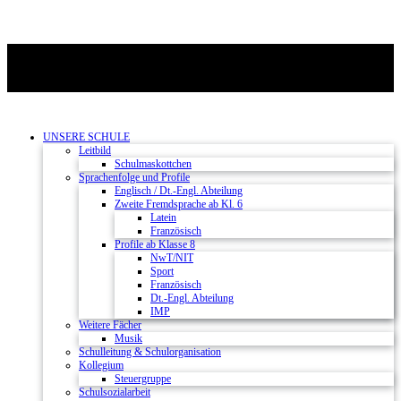
UNSERE SCHULE
Leitbild
Schulmaskottchen
Sprachenfolge und Profile
Englisch / Dt.-Engl. Abteilung
Zweite Fremdsprache ab Kl. 6
Latein
Französisch
Profile ab Klasse 8
NwT/NIT
Sport
Französisch
Dt.-Engl. Abteilung
IMP
Weitere Fächer
Musik
Schulleitung & Schulorganisation
Kollegium
Steuergruppe
Schulsozialarbeit