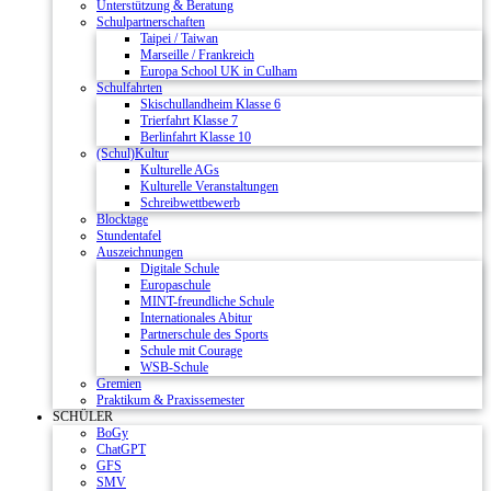
Unterstützung & Beratung
Schulpartnerschaften
Taipei / Taiwan
Marseille / Frankreich
Europa School UK in Culham
Schulfahrten
Skischullandheim Klasse 6
Trierfahrt Klasse 7
Berlinfahrt Klasse 10
(Schul)Kultur
Kulturelle AGs
Kulturelle Veranstaltungen
Schreibwettbewerb
Blocktage
Stundentafel
Auszeichnungen
Digitale Schule
Europaschule
MINT-freundliche Schule
Internationales Abitur
Partnerschule des Sports
Schule mit Courage
WSB-Schule
Gremien
Praktikum & Praxissemester
SCHÜLER
BoGy
ChatGPT
GFS
SMV