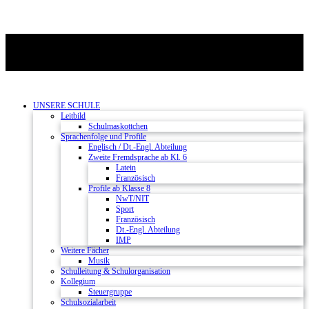
UNSERE SCHULE
Leitbild
Schulmaskottchen
Sprachenfolge und Profile
Englisch / Dt.-Engl. Abteilung
Zweite Fremdsprache ab Kl. 6
Latein
Französisch
Profile ab Klasse 8
NwT/NIT
Sport
Französisch
Dt.-Engl. Abteilung
IMP
Weitere Fächer
Musik
Schulleitung & Schulorganisation
Kollegium
Steuergruppe
Schulsozialarbeit