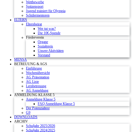
Wettbewerbe
Spitzensport
Jugend trainiert für Olympia
Schülermentoren
ELTERN
Elternbeirat
Wer tut was?
Die 10€-Spende
Förderverein
Organe
Sozialpreis
Unsere Aktivitäten
Vorstand
MENSA
BETREUUNG & AGS
Einführung
Wochenübersicht
AG Präsentation
AG Liste
Lernbetreuung
AG Anmeldung
ANMELDUNG KLASSE 5
Anmeldung Klasse 5
FAQ Anmeldung Klasse 5
Der Potenzialtest
G9
DOWNLOADS
ARCHIV
Schuljahr 2025/2026
Schuljahr 2024/2025