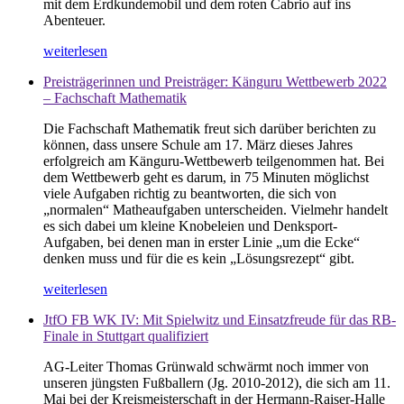
mit dem Erdkundemobil und dem roten Cabrio auf ins
Abenteuer.
weiterlesen
Preisträgerinnen und Preisträger: Känguru Wettbewerb 2022
– Fachschaft Mathematik
Die Fachschaft Mathematik freut sich darüber berichten zu
können, dass unsere Schule am 17. März dieses Jahres
erfolgreich am Känguru-Wettbewerb teilgenommen hat. Bei
dem Wettbewerb geht es darum, in 75 Minuten möglichst
viele Aufgaben richtig zu beantworten, die sich von
„normalen“ Matheaufgaben unterscheiden. Vielmehr handelt
es sich dabei um kleine Knobeleien und Denksport-
Aufgaben, bei denen man in erster Linie „um die Ecke“
denken muss und für die es kein „Lösungsrezept“ gibt.
weiterlesen
JtfO FB WK IV: Mit Spielwitz und Einsatzfreude für das RB-
Finale in Stuttgart qualifiziert
AG-Leiter Thomas Grünwald schwärmt noch immer von
unseren jüngsten Fußballern (Jg. 2010-2012), die sich am 11.
Mai bei der Kreismeisterschaft in der Hermann-Raiser-Halle