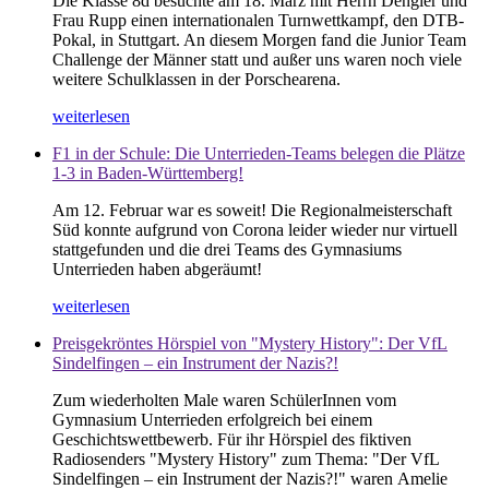
Die Klasse 8d besuchte am 18. März mit Herrn Dengler und
Frau Rupp einen internationalen Turnwettkampf, den DTB-
Pokal, in Stuttgart. An diesem Morgen fand die Junior Team
Challenge der Männer statt und außer uns waren noch viele
weitere Schulklassen in der Porschearena.
weiterlesen
F1 in der Schule: Die Unterrieden-Teams belegen die Plätze
1-3 in Baden-Württemberg!
Am 12. Februar war es soweit! Die Regionalmeisterschaft
Süd konnte aufgrund von Corona leider wieder nur virtuell
stattgefunden und die drei Teams des Gymnasiums
Unterrieden haben abgeräumt!
weiterlesen
Preisgekröntes Hörspiel von "Mystery History": Der VfL
Sindelfingen – ein Instrument der Nazis?!
Zum wiederholten Male waren SchülerInnen vom
Gymnasium Unterrieden erfolgreich bei einem
Geschichtswettbewerb. Für ihr Hörspiel des fiktiven
Radiosenders "Mystery History" zum Thema: "Der VfL
Sindelfingen – ein Instrument der Nazis?!" waren Amelie