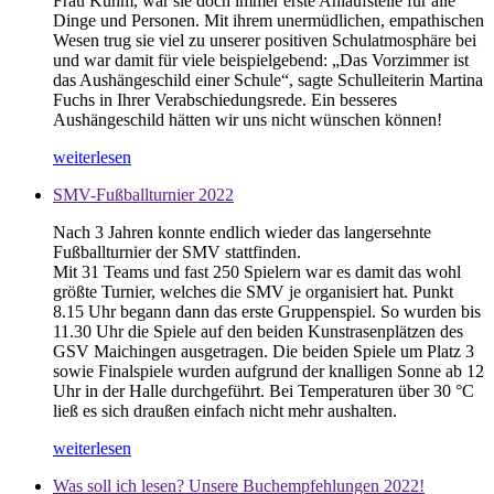
Frau Kuhm, war sie doch immer erste Anlaufstelle für alle
Dinge und Personen. Mit ihrem unermüdlichen, empathischen
Wesen trug sie viel zu unserer positiven Schulatmosphäre bei
und war damit für viele beispielgebend: „Das Vorzimmer ist
das Aushängeschild einer Schule“, sagte Schulleiterin Martina
Fuchs in Ihrer Verabschiedungsrede. Ein besseres
Aushängeschild hätten wir uns nicht wünschen können!
weiterlesen
SMV-Fußballturnier 2022
Nach 3 Jahren konnte endlich wieder das langersehnte
Fußballturnier der SMV stattfinden.
Mit 31 Teams und fast 250 Spielern war es damit das wohl
größte Turnier, welches die SMV je organisiert hat. Punkt
8.15 Uhr begann dann das erste Gruppenspiel. So wurden bis
11.30 Uhr die Spiele auf den beiden Kunstrasenplätzen des
GSV Maichingen ausgetragen. Die beiden Spiele um Platz 3
sowie Finalspiele wurden aufgrund der knalligen Sonne ab 12
Uhr in der Halle durchgeführt. Bei Temperaturen über 30 °C
ließ es sich draußen einfach nicht mehr aushalten.
weiterlesen
Was soll ich lesen? Unsere Buchempfehlungen 2022!