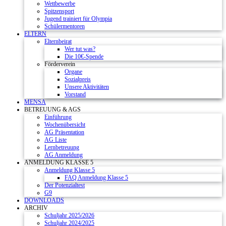
Wettbewerbe
Spitzensport
Jugend trainiert für Olympia
Schülermentoren
ELTERN
Elternbeirat
Wer tut was?
Die 10€-Spende
Förderverein
Organe
Sozialpreis
Unsere Aktivitäten
Vorstand
MENSA
BETREUUNG & AGS
Einführung
Wochenübersicht
AG Präsentation
AG Liste
Lernbetreuung
AG Anmeldung
ANMELDUNG KLASSE 5
Anmeldung Klasse 5
FAQ Anmeldung Klasse 5
Der Potenzialtest
G9
DOWNLOADS
ARCHIV
Schuljahr 2025/2026
Schuljahr 2024/2025