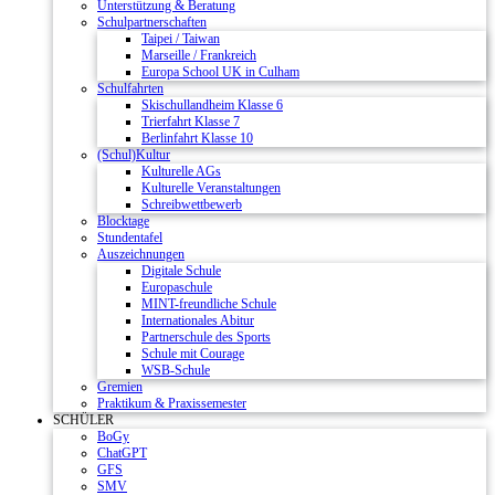
Unterstützung & Beratung
Schulpartnerschaften
Taipei / Taiwan
Marseille / Frankreich
Europa School UK in Culham
Schulfahrten
Skischullandheim Klasse 6
Trierfahrt Klasse 7
Berlinfahrt Klasse 10
(Schul)Kultur
Kulturelle AGs
Kulturelle Veranstaltungen
Schreibwettbewerb
Blocktage
Stundentafel
Auszeichnungen
Digitale Schule
Europaschule
MINT-freundliche Schule
Internationales Abitur
Partnerschule des Sports
Schule mit Courage
WSB-Schule
Gremien
Praktikum & Praxissemester
SCHÜLER
BoGy
ChatGPT
GFS
SMV