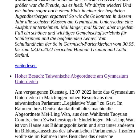
größer war die Freude, als es hieß: Wir dürfen wieder! Und
wir haben sogar noch einen Platz in einer der begehrten
Jugendherbergen ergattert! So wie die 6e konnten in diesem
Jahr alle sechsten Klassen am Gymnasium Unterrieden eine
Ausfahrt unternehmen. Mal länger, mal kürzer, aber in jedem
Fall ein schönes und wichtiges Gemeinschaftserlebnis für
Schülerinnen und die begleitenden Lehrer. Vom
Schullandheim der 6e in Garmisch-Partenkirchen vom 30.05.
bis zum 03.06.2022 berichten Hannah Grunau und Lotta
Stefani.
weiterlesen
Hoher Besuch: Taiwanische Abgeordnete am Gymnasium
Unterrieden
Am vergangenen Dienstag, 12.07.2022 hatte das Gymnasium
Unterrieden in Maichingen hohen Besuch aus dem
taiwanischen Parlament „Legislative Yuan“ zu Gast. Im
Rahmen ihres Deutschlandaufenthaltes machte die
Abgeordnete Mei-Ling Wan, aus dem Wahlkreis Taoyuan
County, einen Zwischenstopp in Sindelfingen. Mei-Ling Wan
ist von Hause aus Bildungspolitikerin und sitzt unter anderem
im Bildungsausschuss des taiwanischen Parlamentes. Insofern
wollte sie im Rahmen ihres Besuches das deutsche