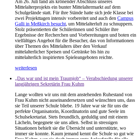
Am 26. Juli fand als krönender Abschluss unseres
Mittelalterprojekts ein bunter Mittelaltermarkt auf dem
Schulgelände statt. Für ihre Stände hatte sich jede Klasse bei
zwei Projekttagen intensiv vorbereitet und auch den
Campus
Galli in Meßkirch besucht
, um Mittelalterluft zu schnuppern.
Stolz präsentierten die Schülerinnen und Schüler ihre
Ergebnisse der Recherchen und Vorbereitungen und boten ein
vielfältiges Angebot für die Besucher, das von Informationen
über Themen des Mittelalters über den Verkauf
mittelalterlicher Speisen und Getränke bis hin zu
mittelalterlich inspirierten Spieleangeboten reichte.
weiterlesen
„Das war und ist mein Traumjob“ – Verabschiedung unserer
langjährigen Sekretärin Frau Kuhm
Lange wollten wir uns mit dem anstehenden Ruhestand von
Frau Kuhm nicht auseinandersetzen und wünschten uns, dass
sie Teil unserer Schule bliebe. 19 Jahre war sie für uns die
perfekte Organisatorin, Koordinatorin und gute Seele im
Schulsekretariat. Stets freundlich, geduldig und mit einem
Lächeln, begegnete sie uns allen. Selbst in stressigen
Situationen behielt sie die Übersicht und unterstützte, wo
immer sie konnte. Kaum jemand kennt die Schule so gut wie