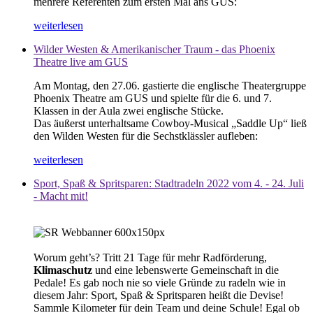
mehrere Referenten zum ersten Mal ans GUS:
weiterlesen
Wilder Westen & Amerikanischer Traum - das Phoenix
Theatre live am GUS
Am Montag, den 27.06. gastierte die englische Theatergruppe
Phoenix Theatre am GUS und spielte für die 6. und 7.
Klassen in der Aula zwei englische Stücke.
Das äußerst unterhaltsame Cowboy-Musical „Saddle Up“ ließ
den Wilden Westen für die Sechstklässler aufleben:
weiterlesen
Sport, Spaß & Spritsparen: Stadtradeln 2022 vom 4. - 24. Juli
- Macht mit!
Worum geht’s? Tritt 21 Tage für mehr Radförderung,
Klimaschutz
und eine lebenswerte Gemeinschaft in die
Pedale! Es gab noch nie so viele Gründe zu radeln wie in
diesem Jahr: Sport, Spaß & Spritsparen heißt die Devise!
Sammle Kilometer für dein Team und deine Schule! Egal ob