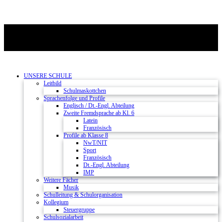
UNSERE SCHULE
Leitbild
Schulmaskottchen
Sprachenfolge und Profile
Englisch / Dt.-Engl. Abteilung
Zweite Fremdsprache ab Kl. 6
Latein
Französisch
Profile ab Klasse 8
NwT/NIT
Sport
Französisch
Dt.-Engl. Abteilung
IMP
Weitere Fächer
Musik
Schulleitung & Schulorganisation
Kollegium
Steuergruppe
Schulsozialarbeit