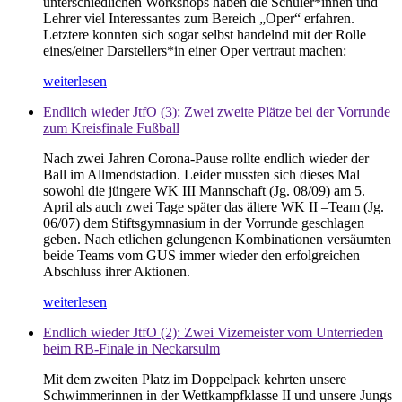
unterschiedlichen Workshops haben die Schüler*innen und
Lehrer viel Interessantes zum Bereich „Oper“ erfahren.
Letztere konnten sich sogar selbst handelnd mit der Rolle
eines/einer Darstellers*in einer Oper vertraut machen:
weiterlesen
Endlich wieder JtfO (3): Zwei zweite Plätze bei der Vorrunde
zum Kreisfinale Fußball
Nach zwei Jahren Corona-Pause rollte endlich wieder der
Ball im Allmendstadion. Leider mussten sich dieses Mal
sowohl die jüngere WK III Mannschaft (Jg. 08/09) am 5.
April als auch zwei Tage später das ältere WK II –Team (Jg.
06/07) dem Stiftsgymnasium in der Vorrunde geschlagen
geben. Nach etlichen gelungenen Kombinationen versäumten
beide Teams vom GUS immer wieder den erfolgreichen
Abschluss ihrer Aktionen.
weiterlesen
Endlich wieder JtfO (2): Zwei Vizemeister vom Unterrieden
beim RB-Finale in Neckarsulm
Mit dem zweiten Platz im Doppelpack kehrten unsere
Schwimmerinnen in der Wettkampfklasse II und unsere Jungs