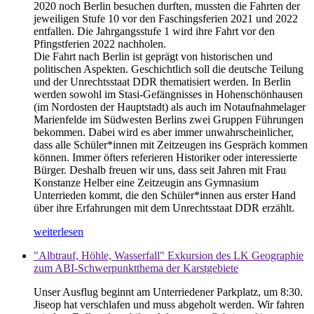
2020 noch Berlin besuchen durften, mussten die Fahrten der
jeweiligen Stufe 10 vor den Faschingsferien 2021 und 2022
entfallen. Die Jahrgangsstufe 1 wird ihre Fahrt vor den
Pfingstferien 2022 nachholen.
Die Fahrt nach Berlin ist geprägt von historischen und
politischen Aspekten. Geschichtlich soll die deutsche Teilung
und der Unrechtsstaat DDR thematisiert werden. In Berlin
werden sowohl im Stasi-Gefängnisses in Hohenschönhausen
(im Nordosten der Hauptstadt) als auch im Notaufnahmelager
Marienfelde im Südwesten Berlins zwei Gruppen Führungen
bekommen. Dabei wird es aber immer unwahrscheinlicher,
dass alle Schüler*innen mit Zeitzeugen ins Gespräch kommen
können. Immer öfters referieren Historiker oder interessierte
Bürger. Deshalb freuen wir uns, dass seit Jahren mit Frau
Konstanze Helber eine Zeitzeugin ans Gymnasium
Unterrieden kommt, die den Schüler*innen aus erster Hand
über ihre Erfahrungen mit dem Unrechtsstaat DDR erzählt.
weiterlesen
"Albtrauf, Höhle, Wasserfall" Exkursion des LK Geographie
zum ABI-Schwerpunktthema der Karstgebiete
Unser Ausflug beginnt am Unterriedener Parkplatz, um 8:30.
Jiseop hat verschlafen und muss abgeholt werden. Wir fahren