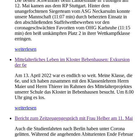
Die besten Schwimmer beim Landesfinale in Tübingen am
12. Mai kamen aus dem RP Stuttgart. Hinter dem
unangefochtenen Siegerteam vom ASG Neckarsulm konnte
unsere Mannschaft (11:07 min) durch beherzten Einsatz in
den abschließenden Staffelwettbewerben vor den
coronageschwächten Favoriten vom OHG Karlsruhe (11:15
min) den heiß umkämpften Platz 2 in ihrer Wettkampfklasse
erringen.
weiterlesen
Mittelalterliches Leben im Kloster Bebenhausen: Exkursion
der 6e
Am 13. April 2022 war es endlich so weit. Meine Klasse, die
6e, und ich haben zusammen mit den Klassenlehrern Herrn
Maier und Herrn Thierer im Rahmen des Mittelalterprojektes
unserer Schule das Kloster in Bebenhausen besucht. Um 8.00
Uhr ging es los.
weiterlesen
Bericht zum Zeitzeugengespräch mit Frau Helber am 11. Mai
Auch die Studienfahrten nach Berlin haben unter Corona
gelitten. Während die angehenden Abiturienten Ende Februar