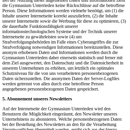
Bei der Nutzung dieser allgemeinen Daten und Informationen zieht
die Gymnasium Unterrieden keine Rückschlüsse auf die betroffene
Person. Diese Informationen werden vielmehr benötigt, um (1) die
Inhalte unserer Internetseite korrekt auszuliefern, (2) die Inhalte
unserer Internetseite sowie die Werbung für diese zu optimieren, (3)
die dauerhafte Funktionsfähigkeit unserer
informationstechnologischen Systeme und der Technik unserer
Internetseite zu gewährleisten sowie (4) um
Strafverfolgungsbehörden im Falle eines Cyberangriffes die zur
Strafverfolgung notwendigen Informationen bereitzustellen. Diese
anonym erhobenen Daten und Informationen werden durch die
Gymnasium Unterrieden daher einerseits statistisch und ferner mit
dem Ziel ausgewertet, den Datenschutz und die Datensicherheit in
unserem Unternehmen zu erhöhen, um letztlich ein optimales
Schutzniveau für die von uns verarbeiteten personenbezogenen
Daten sicherzustellen. Die anonymen Daten der Server-Logfiles
werden getrennt von allen durch eine betroffene Person
angegebenen personenbezogenen Daten gespeichert.
5. Abonnement unseres Newsletters
Auf der Internetseite der Gymnasium Unterrieden wird den
Benutzern die Möglichkeit eingeräumt, den Newsletter unseres
Unternehmens zu abonnieren. Welche personenbezogenen Daten
bei der Bestellung des Newsletters an den für die Verarbeitung
Verantwortlichen übermittelt werden, ergibt sich aus der hierzu