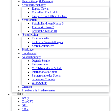
Unterstützung & Beratung
Schulpartnerschaften
Taipei / Taiwan
Marseille / Frankreich
Europa School UK in Culham
Schulfahrten
Skischullandheim Klasse 6
Trierfahrt Klasse 7
Berlinfahrt Klasse 10
(Schul)Kultur
Kulturelle AGs
Kulturelle Veranstaltungen
Schreibwettbewerb
Blocktage
Stundentafel
Auszeichnungen
Digitale Schule
Europaschule
MINT-freundliche Schule
Internationales Abitur
Partnerschule des Sports
Schule mit Courage
WSB-Schule
Gremien
Praktikum & Praxissemester
SCHÜLER
BoGy
ChatGPT
GFS
SMV