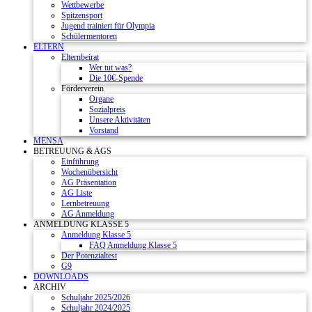
Wettbewerbe
Spitzensport
Jugend trainiert für Olympia
Schülermentoren
ELTERN
Elternbeirat
Wer tut was?
Die 10€-Spende
Förderverein
Organe
Sozialpreis
Unsere Aktivitäten
Vorstand
MENSA
BETREUUNG & AGS
Einführung
Wochenübersicht
AG Präsentation
AG Liste
Lernbetreuung
AG Anmeldung
ANMELDUNG KLASSE 5
Anmeldung Klasse 5
FAQ Anmeldung Klasse 5
Der Potenzialtest
G9
DOWNLOADS
ARCHIV
Schuljahr 2025/2026
Schuljahr 2024/2025