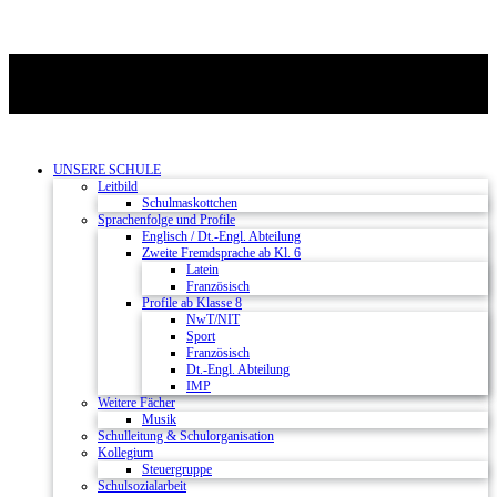
UNSERE SCHULE
Leitbild
Schulmaskottchen
Sprachenfolge und Profile
Englisch / Dt.-Engl. Abteilung
Zweite Fremdsprache ab Kl. 6
Latein
Französisch
Profile ab Klasse 8
NwT/NIT
Sport
Französisch
Dt.-Engl. Abteilung
IMP
Weitere Fächer
Musik
Schulleitung & Schulorganisation
Kollegium
Steuergruppe
Schulsozialarbeit