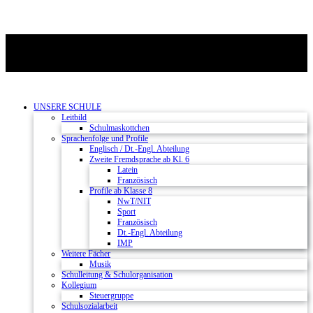
UNSERE SCHULE
Leitbild
Schulmaskottchen
Sprachenfolge und Profile
Englisch / Dt.-Engl. Abteilung
Zweite Fremdsprache ab Kl. 6
Latein
Französisch
Profile ab Klasse 8
NwT/NIT
Sport
Französisch
Dt.-Engl. Abteilung
IMP
Weitere Fächer
Musik
Schulleitung & Schulorganisation
Kollegium
Steuergruppe
Schulsozialarbeit