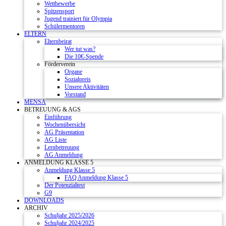
Wettbewerbe
Spitzensport
Jugend trainiert für Olympia
Schülermentoren
ELTERN
Elternbeirat
Wer tut was?
Die 10€-Spende
Förderverein
Organe
Sozialpreis
Unsere Aktivitäten
Vorstand
MENSA
BETREUUNG & AGS
Einführung
Wochenübersicht
AG Präsentation
AG Liste
Lernbetreuung
AG Anmeldung
ANMELDUNG KLASSE 5
Anmeldung Klasse 5
FAQ Anmeldung Klasse 5
Der Potenzialtest
G9
DOWNLOADS
ARCHIV
Schuljahr 2025/2026
Schuljahr 2024/2025