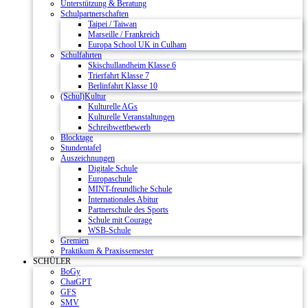
Unterstützung & Beratung
Schulpartnerschaften
Taipei / Taiwan
Marseille / Frankreich
Europa School UK in Culham
Schulfahrten
Skischullandheim Klasse 6
Trierfahrt Klasse 7
Berlinfahrt Klasse 10
(Schul)Kultur
Kulturelle AGs
Kulturelle Veranstaltungen
Schreibwettbewerb
Blocktage
Stundentafel
Auszeichnungen
Digitale Schule
Europaschule
MINT-freundliche Schule
Internationales Abitur
Partnerschule des Sports
Schule mit Courage
WSB-Schule
Gremien
Praktikum & Praxissemester
SCHÜLER
BoGy
ChatGPT
GFS
SMV