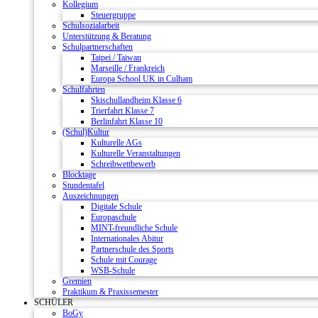
Kollegium
Steuergruppe
Schulsozialarbeit
Unterstützung & Beratung
Schulpartnerschaften
Taipei / Taiwan
Marseille / Frankreich
Europa School UK in Culham
Schulfahrten
Skischullandheim Klasse 6
Trierfahrt Klasse 7
Berlinfahrt Klasse 10
(Schul)Kultur
Kulturelle AGs
Kulturelle Veranstaltungen
Schreibwettbewerb
Blocktage
Stundentafel
Auszeichnungen
Digitale Schule
Europaschule
MINT-freundliche Schule
Internationales Abitur
Partnerschule des Sports
Schule mit Courage
WSB-Schule
Gremien
Praktikum & Praxissemester
SCHÜLER
BoGy