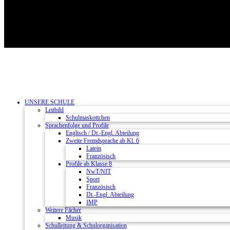
UNSERE SCHULE
Leitbild
Schulmaskottchen
Sprachenfolge und Profile
Englisch / Dt.-Engl. Abteilung
Zweite Fremdsprache ab Kl. 6
Latein
Französisch
Profile ab Klasse 8
NwT/NIT
Sport
Französisch
Dt.-Engl. Abteilung
IMP
Weitere Fächer
Musik
Schulleitung & Schulorganisation