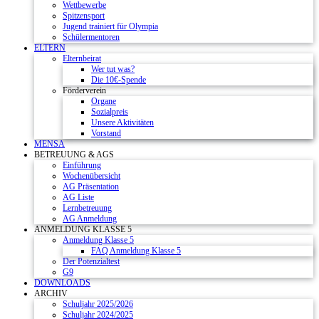
Wettbewerbe
Spitzensport
Jugend trainiert für Olympia
Schülermentoren
ELTERN
Elternbeirat
Wer tut was?
Die 10€-Spende
Förderverein
Organe
Sozialpreis
Unsere Aktivitäten
Vorstand
MENSA
BETREUUNG & AGS
Einführung
Wochenübersicht
AG Präsentation
AG Liste
Lernbetreuung
AG Anmeldung
ANMELDUNG KLASSE 5
Anmeldung Klasse 5
FAQ Anmeldung Klasse 5
Der Potenzialtest
G9
DOWNLOADS
ARCHIV
Schuljahr 2025/2026
Schuljahr 2024/2025