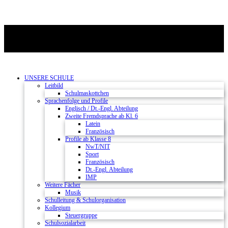
UNSERE SCHULE
Leitbild
Schulmaskottchen
Sprachenfolge und Profile
Englisch / Dt.-Engl. Abteilung
Zweite Fremdsprache ab Kl. 6
Latein
Französisch
Profile ab Klasse 8
NwT/NIT
Sport
Französisch
Dt.-Engl. Abteilung
IMP
Weitere Fächer
Musik
Schulleitung & Schulorganisation
Kollegium
Steuergruppe
Schulsozialarbeit