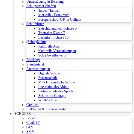
Unterstützung & Beratung
Schulpartnerschaften
Taipei / Taiwan
Marseille / Frankreich
Europa School UK in Culham
Schulfahrten
Skischullandheim Klasse 6
Trierfahrt Klasse 7
Berlinfahrt Klasse 10
(Schul)Kultur
Kulturelle AGs
Kulturelle Veranstaltungen
Schreibwettbewerb
Blocktage
Stundentafel
Auszeichnungen
Digitale Schule
Europaschule
MINT-freundliche Schule
Internationales Abitur
Partnerschule des Sports
Schule mit Courage
WSB-Schule
Gremien
Praktikum & Praxissemester
SCHÜLER
BoGy
ChatGPT
GFS
SMV