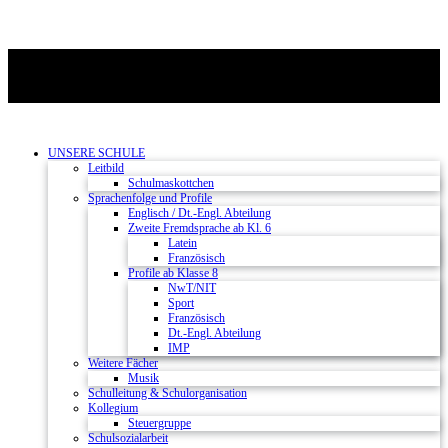
UNSERE SCHULE
Leitbild
Schulmaskottchen
Sprachenfolge und Profile
Englisch / Dt.-Engl. Abteilung
Zweite Fremdsprache ab Kl. 6
Latein
Französisch
Profile ab Klasse 8
NwT/NIT
Sport
Französisch
Dt.-Engl. Abteilung
IMP
Weitere Fächer
Musik
Schulleitung & Schulorganisation
Kollegium
Steuergruppe
Schulsozialarbeit