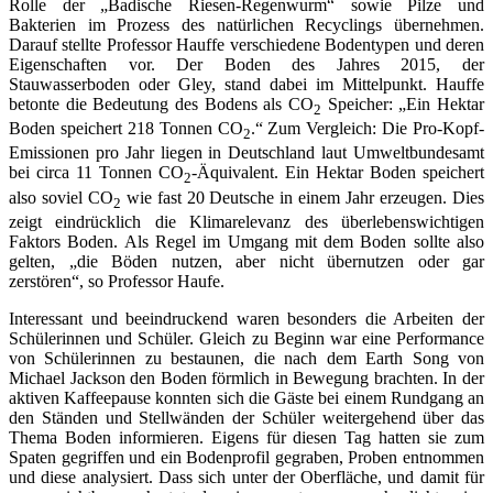
Rolle der „Badische Riesen-Regenwurm“ sowie Pilze und
Bakterien im Prozess des natürlichen Recyclings übernehmen.
Darauf stellte Professor Hauffe verschiedene Bodentypen und deren
Eigenschaften vor. Der Boden des Jahres 2015, der
Stauwasserboden oder Gley, stand dabei im Mittelpunkt. Hauffe
betonte die Bedeutung des Bodens als CO
Speicher: „Ein Hektar
2
Boden speichert 218 Tonnen CO
.“ Zum Vergleich: Die Pro-Kopf-
2
Emissionen pro Jahr liegen in Deutschland laut Umweltbundesamt
bei circa 11 Tonnen CO
-Äquivalent. Ein Hektar Boden speichert
2
also soviel CO
wie fast 20 Deutsche in einem Jahr erzeugen. Dies
2
zeigt eindrücklich die Klimarelevanz des überlebenswichtigen
Faktors Boden. Als Regel im Umgang mit dem Boden sollte also
gelten, „die Böden nutzen, aber nicht übernutzen oder gar
zerstören“, so Professor Haufe.
Interessant und beeindruckend waren besonders die Arbeiten der
Schülerinnen und Schüler. Gleich zu Beginn war eine Performance
von Schülerinnen zu bestaunen, die nach dem Earth Song von
Michael Jackson den Boden förmlich in Bewegung brachten. In der
aktiven Kaffeepause konnten sich die Gäste bei einem Rundgang an
den Ständen und Stellwänden der Schüler weitergehend über das
Thema Boden informieren. Eigens für diesen Tag hatten sie zum
Spaten gegriffen und ein Bodenprofil gegraben, Proben entnommen
und diese analysiert. Dass sich unter der Oberfläche, und damit für