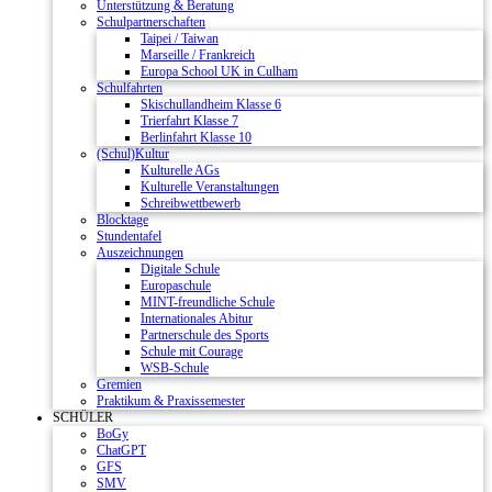
Unterstützung & Beratung
Schulpartnerschaften
Taipei / Taiwan
Marseille / Frankreich
Europa School UK in Culham
Schulfahrten
Skischullandheim Klasse 6
Trierfahrt Klasse 7
Berlinfahrt Klasse 10
(Schul)Kultur
Kulturelle AGs
Kulturelle Veranstaltungen
Schreibwettbewerb
Blocktage
Stundentafel
Auszeichnungen
Digitale Schule
Europaschule
MINT-freundliche Schule
Internationales Abitur
Partnerschule des Sports
Schule mit Courage
WSB-Schule
Gremien
Praktikum & Praxissemester
SCHÜLER
BoGy
ChatGPT
GFS
SMV