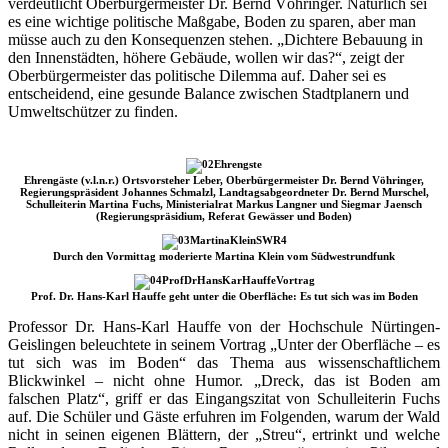
verdeutlicht Oberbürgermeister Dr. Bernd Vöhringer. Natürlich sei
es eine wichtige politische Maßgabe, Boden zu sparen, aber man
müsse auch zu den Konsequenzen stehen. „Dichtere Bebauung in
den Innenstädten, höhere Gebäude, wollen wir das?“, zeigt der
Oberbürgermeister das politische Dilemma auf. Daher sei es
entscheidend, eine gesunde Balance zwischen Stadtplanern und
Umweltschützer zu finden.
Ehrengäste (v.l.n.r.) Ortsvorsteher Leber, Oberbürgermeister Dr. Bernd Vöhringer,
Regierungspräsident Johannes Schmalzl, Landtagsabgeordneter Dr. Bernd Murschel,
Schulleiterin Martina Fuchs, Ministerialrat Markus Langner und Siegmar Jaensch
(Regierungspräsidium, Referat Gewässer und Boden)
Durch den Vormittag moderierte Martina Klein vom Südwestrundfunk
Prof. Dr. Hans-Karl Hauffe geht unter die Oberfläche: Es tut sich was im Boden
Professor Dr. Hans-Karl Hauffe von der Hochschule Nürtingen-
Geislingen beleuchtete in seinem Vortrag „Unter der Oberfläche – es
tut sich was im Boden“ das Thema aus wissenschaftlichem
Blickwinkel – nicht ohne Humor. „Dreck, das ist Boden am
falschen Platz“, griff er das Eingangszitat von Schulleiterin Fuchs
auf. Die Schüler und Gäste erfuhren im Folgenden, warum der Wald
nicht in seinen eigenen Blättern, der „Streu“, ertrinkt und welche