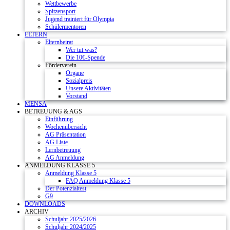
Wettbewerbe
Spitzensport
Jugend trainiert für Olympia
Schülermentoren
ELTERN
Elternbeirat
Wer tut was?
Die 10€-Spende
Förderverein
Organe
Sozialpreis
Unsere Aktivitäten
Vorstand
MENSA
BETREUUNG & AGS
Einführung
Wochenübersicht
AG Präsentation
AG Liste
Lernbetreuung
AG Anmeldung
ANMELDUNG KLASSE 5
Anmeldung Klasse 5
FAQ Anmeldung Klasse 5
Der Potenzialtest
G9
DOWNLOADS
ARCHIV
Schuljahr 2025/2026
Schuljahr 2024/2025