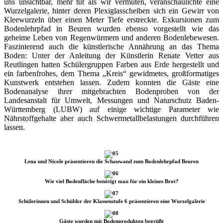
uns unsichtbar, mehr tut als wir vermuten, veranschaulichte eine
Wurzelgalerie, hinter deren Plexiglasscheiben sich ein Gewirr von
Kleewurzeln über einen Meter Tiefe erstreckte. Exkursionen zum
Bodenlehrpfad in Beuren wurden ebenso vorgestellt wie das
geheime Leben von Regenwürmern und anderen Bodenlebewesen.
Faszinierend auch die künstlerische Annährung an das Thema
Boden: Unter der Anleitung der Künstlerin Renate Vetter aus
Reutlingen hatten Schülergruppen Farben aus Erde hergestellt und
ein farbenfrohes, dem Thema „Kreis“ gewidmetes, großformatiges
Kunstwerk entstehen lassen. Zudem konnten die Gäste eine
Bodenanalyse ihrer mitgebrachten Bodenproben von der
Landesanstalt für Umwelt, Messungen und Naturschutz Baden-
Württemberg (LUBW) auf einige wichtige Parameter wie
Nährstoffgehalte aber auch Schwermetallbelastungen durchführen
lassen.
Lena und Nicole präsentieren die Schauwand zum Bodenlehrpfad Beuren
Wie viel Bodenfläche benötigt man für ein kleines Brot?
Schülerinnen und Schülder der Klassenstufe 6 präsentieren eine Wurzelgalerie
Gäste wurden mit Bodenprodukten begrüßt