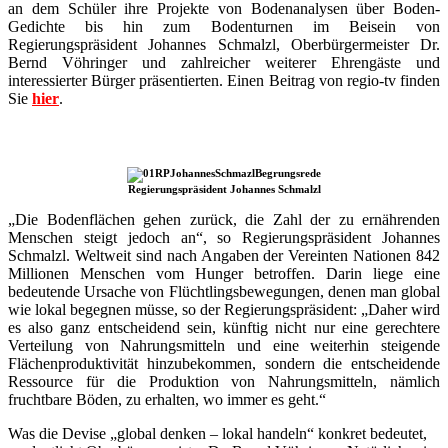
an dem Schüler ihre Projekte von Bodenanalysen über Boden-
Gedichte bis hin zum Bodenturnen im Beisein von
Regierungspräsident Johannes Schmalzl, Oberbürgermeister Dr.
Bernd Vöhringer und zahlreicher weiterer Ehrengäste und
interessierter Bürger präsentierten. Einen Beitrag von regio-tv finden
Sie
hier
.
Regierungspräsident Johannes Schmalzl
„Die Bodenflächen gehen zurück, die Zahl der zu ernährenden
Menschen steigt jedoch an“, so Regierungspräsident Johannes
Schmalzl. Weltweit sind nach Angaben der Vereinten Nationen 842
Millionen Menschen vom Hunger betroffen. Darin liege eine
bedeutende Ursache von Flüchtlingsbewegungen, denen man global
wie lokal begegnen müsse, so der Regierungspräsident: „Daher wird
es also ganz entscheidend sein, künftig nicht nur eine gerechtere
Verteilung von Nahrungsmitteln und eine weiterhin steigende
Flächenproduktivität hinzubekommen, sondern die entscheidende
Ressource für die Produktion von Nahrungsmitteln, nämlich
fruchtbare Böden, zu erhalten, wo immer es geht.“
Was die Devise „global denken – lokal handeln“ konkret bedeutet,