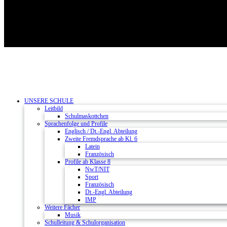
UNSERE SCHULE
Leitbild
Schulmaskottchen
Sprachenfolge und Profile
Englisch / Dt.-Engl. Abteilung
Zweite Fremdsprache ab Kl. 6
Latein
Französisch
Profile ab Klasse 8
NwT/NIT
Sport
Französisch
Dt.-Engl. Abteilung
IMP
Weitere Fächer
Musik
Schulleitung & Schulorganisation