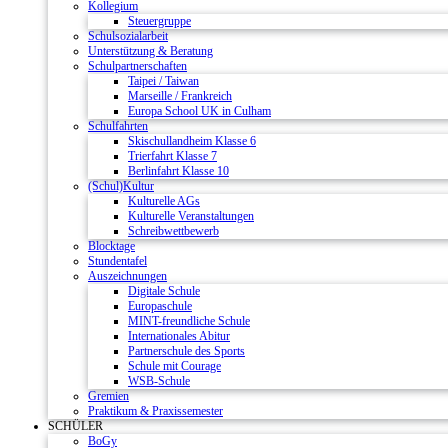
Kollegium
Steuergruppe
Schulsozialarbeit
Unterstützung & Beratung
Schulpartnerschaften
Taipei / Taiwan
Marseille / Frankreich
Europa School UK in Culham
Schulfahrten
Skischullandheim Klasse 6
Trierfahrt Klasse 7
Berlinfahrt Klasse 10
(Schul)Kultur
Kulturelle AGs
Kulturelle Veranstaltungen
Schreibwettbewerb
Blocktage
Stundentafel
Auszeichnungen
Digitale Schule
Europaschule
MINT-freundliche Schule
Internationales Abitur
Partnerschule des Sports
Schule mit Courage
WSB-Schule
Gremien
Praktikum & Praxissemester
SCHÜLER
BoGy