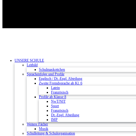
UNSERE SCHULE
Leitbild
Schulmaskottchen
Sprachenfolge und Profile
Englisch / Dt.-Engl. Abteilung
Zweite Fremdsprache ab Kl. 6
Latein
Französisch
Profile ab Klasse 8
NwT/NIT
Sport
Französisch
Dt.-Engl. Abteilung
IMP
Weitere Fächer
Musik
Schulleitung & Schulorganisation