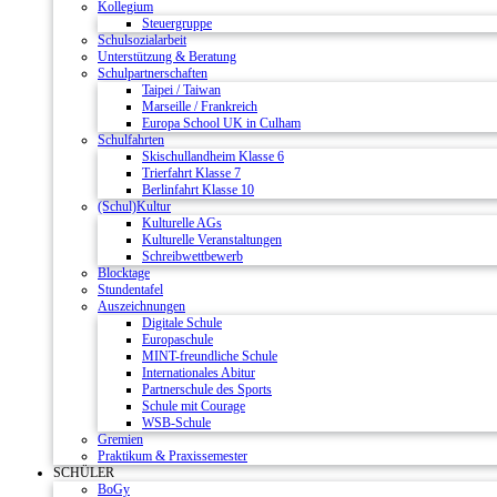
Kollegium
Steuergruppe
Schulsozialarbeit
Unterstützung & Beratung
Schulpartnerschaften
Taipei / Taiwan
Marseille / Frankreich
Europa School UK in Culham
Schulfahrten
Skischullandheim Klasse 6
Trierfahrt Klasse 7
Berlinfahrt Klasse 10
(Schul)Kultur
Kulturelle AGs
Kulturelle Veranstaltungen
Schreibwettbewerb
Blocktage
Stundentafel
Auszeichnungen
Digitale Schule
Europaschule
MINT-freundliche Schule
Internationales Abitur
Partnerschule des Sports
Schule mit Courage
WSB-Schule
Gremien
Praktikum & Praxissemester
SCHÜLER
BoGy