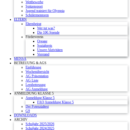
Wettbewerbe
Spitzensport
Jugend trainiert für Olympia
Schülermentoren
ELTERN
Elternbeirat
Wer tut was?
Die 10€-Spende
Förderverein
Organe
Sozialpreis
Unsere Aktivitäten
Vorstand
MENSA
BETREUUNG & AGS
Einführung
Wochenübersicht
AG Präsentation
AG Liste
Lernbetreuung
AG Anmeldung
ANMELDUNG KLASSE 5
Anmeldung Klasse 5
FAQ Anmeldung Klasse 5
Der Potenzialtest
G9
DOWNLOADS
ARCHIV
Schuljahr 2025/2026
Schuljahr 2024/2025