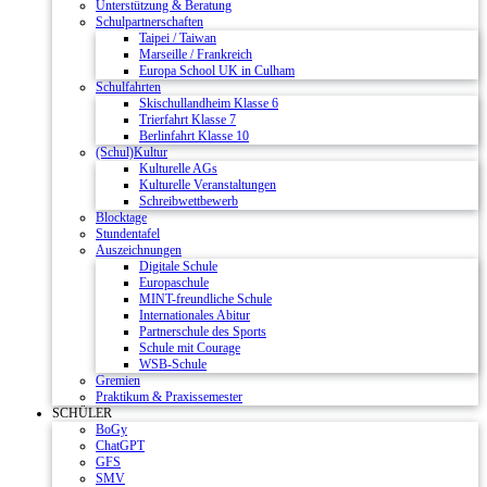
Unterstützung & Beratung
Schulpartnerschaften
Taipei / Taiwan
Marseille / Frankreich
Europa School UK in Culham
Schulfahrten
Skischullandheim Klasse 6
Trierfahrt Klasse 7
Berlinfahrt Klasse 10
(Schul)Kultur
Kulturelle AGs
Kulturelle Veranstaltungen
Schreibwettbewerb
Blocktage
Stundentafel
Auszeichnungen
Digitale Schule
Europaschule
MINT-freundliche Schule
Internationales Abitur
Partnerschule des Sports
Schule mit Courage
WSB-Schule
Gremien
Praktikum & Praxissemester
SCHÜLER
BoGy
ChatGPT
GFS
SMV