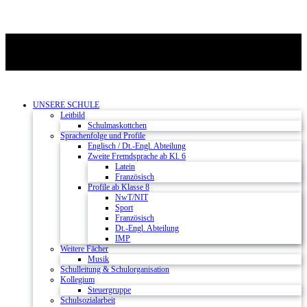
UNSERE SCHULE
Leitbild
Schulmaskottchen
Sprachenfolge und Profile
Englisch / Dt.-Engl. Abteilung
Zweite Fremdsprache ab Kl. 6
Latein
Französisch
Profile ab Klasse 8
NwT/NIT
Sport
Französisch
Dt.-Engl. Abteilung
IMP
Weitere Fächer
Musik
Schulleitung & Schulorganisation
Kollegium
Steuergruppe
Schulsozialarbeit