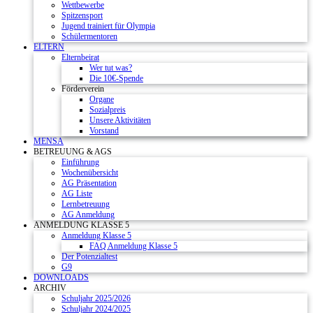
Wettbewerbe
Spitzensport
Jugend trainiert für Olympia
Schülermentoren
ELTERN
Elternbeirat
Wer tut was?
Die 10€-Spende
Förderverein
Organe
Sozialpreis
Unsere Aktivitäten
Vorstand
MENSA
BETREUUNG & AGS
Einführung
Wochenübersicht
AG Präsentation
AG Liste
Lernbetreuung
AG Anmeldung
ANMELDUNG KLASSE 5
Anmeldung Klasse 5
FAQ Anmeldung Klasse 5
Der Potenzialtest
G9
DOWNLOADS
ARCHIV
Schuljahr 2025/2026
Schuljahr 2024/2025