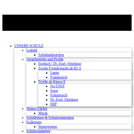
UNSERE SCHULE
Leitbild
Schulmaskottchen
Sprachenfolge und Profile
Englisch / Dt.-Engl. Abteilung
Zweite Fremdsprache ab Kl. 6
Latein
Französisch
Profile ab Klasse 8
NwT/NIT
Sport
Französisch
Dt.-Engl. Abteilung
IMP
Weitere Fächer
Musik
Schulleitung & Schulorganisation
Kollegium
Steuergruppe
Schulsozialarbeit