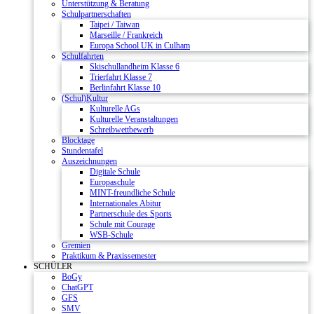
Unterstützung & Beratung
Schulpartnerschaften
Taipei / Taiwan
Marseille / Frankreich
Europa School UK in Culham
Schulfahrten
Skischullandheim Klasse 6
Trierfahrt Klasse 7
Berlinfahrt Klasse 10
(Schul)Kultur
Kulturelle AGs
Kulturelle Veranstaltungen
Schreibwettbewerb
Blocktage
Stundentafel
Auszeichnungen
Digitale Schule
Europaschule
MINT-freundliche Schule
Internationales Abitur
Partnerschule des Sports
Schule mit Courage
WSB-Schule
Gremien
Praktikum & Praxissemester
SCHÜLER
BoGy
ChatGPT
GFS
SMV