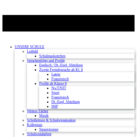
UNSERE SCHULE
Leitbild
Schulmaskottchen
Sprachenfolge und Profile
Englisch / Dt.-Engl. Abteilung
Zweite Fremdsprache ab Kl. 6
Latein
Französisch
Profile ab Klasse 8
NwT/NIT
Sport
Französisch
Dt.-Engl. Abteilung
IMP
Weitere Fächer
Musik
Schulleitung & Schulorganisation
Kollegium
Steuergruppe
Schulsozialarbeit