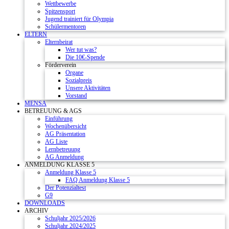
Wettbewerbe
Spitzensport
Jugend trainiert für Olympia
Schülermentoren
ELTERN
Elternbeirat
Wer tut was?
Die 10€-Spende
Förderverein
Organe
Sozialpreis
Unsere Aktivitäten
Vorstand
MENSA
BETREUUNG & AGS
Einführung
Wochenübersicht
AG Präsentation
AG Liste
Lernbetreuung
AG Anmeldung
ANMELDUNG KLASSE 5
Anmeldung Klasse 5
FAQ Anmeldung Klasse 5
Der Potenzialtest
G9
DOWNLOADS
ARCHIV
Schuljahr 2025/2026
Schuljahr 2024/2025