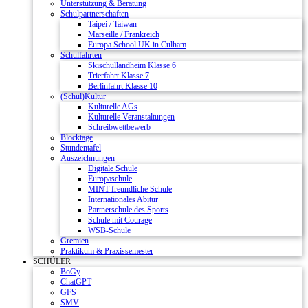
Unterstützung & Beratung
Schulpartnerschaften
Taipei / Taiwan
Marseille / Frankreich
Europa School UK in Culham
Schulfahrten
Skischullandheim Klasse 6
Trierfahrt Klasse 7
Berlinfahrt Klasse 10
(Schul)Kultur
Kulturelle AGs
Kulturelle Veranstaltungen
Schreibwettbewerb
Blocktage
Stundentafel
Auszeichnungen
Digitale Schule
Europaschule
MINT-freundliche Schule
Internationales Abitur
Partnerschule des Sports
Schule mit Courage
WSB-Schule
Gremien
Praktikum & Praxissemester
SCHÜLER
BoGy
ChatGPT
GFS
SMV